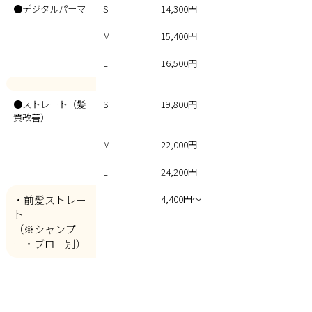
●デジタルパーマ
S
14,300円
M
15,400円
L
16,500円
●ストレート（髪
S
19,800円
質改善）
M
22,000円
L
24,200円
・前髪ストレー
4,400円～
ト
（※シャンプ
ー・ブロー別）
●トリートメン
通常
3,300円
ト・ヘッドスパ
（※シャンプー・