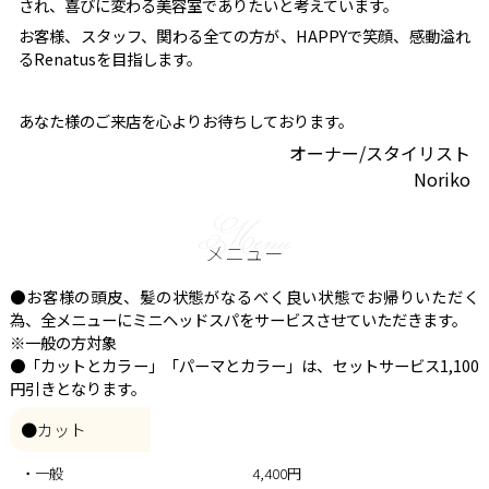
され、喜びに変わる美容室でありたいと考えています。
お客様、スタッフ、関わる全ての方が、HAPPYで笑顔、感動溢れ
るRenatusを目指します。
あなた様のご来店を心よりお待ちしております。
オーナー/スタイリスト
Noriko
Menu
メニュー
●お客様の頭皮、髪の状態がなるべく良い状態でお帰りいただく
為、全メニューにミニヘッドスパをサービスさせていただきます。
※一般の方対象
●「カットとカラー」「パーマとカラー」は、セットサービス1,100
円引きとなります。
●カット
・一般
4,400円