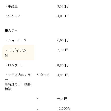
・中高生
3,520円
・ジュニア
3,080円
●カラー
・ショート S
6,600円
・ミディアム
7,700円
M
・ロング L
8,800円
・35日以内のカラ
リタッチ
3,850円
ー
※特殊カラーは要
相談
M
+500円
L
+1,000円